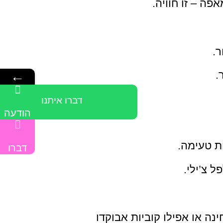
פה – זו חוויה.
.
←
.
דברו איתנו
הודעה
ת טעימה.
דברו
בוואטספ
 צ’ילי.
איתנו
נה או אפילו קוביות אבוקדו